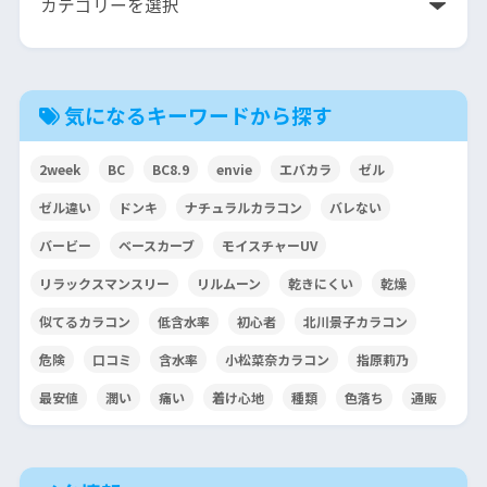
気になるキーワードから探す
2week
BC
BC8.9
envie
エバカラ
ゼル
ゼル違い
ドンキ
ナチュラルカラコン
バレない
バービー
ベースカーブ
モイスチャーUV
リラックスマンスリー
リルムーン
乾きにくい
乾燥
似てるカラコン
低含水率
初心者
北川景子カラコン
危険
口コミ
含水率
小松菜奈カラコン
指原莉乃
最安値
潤い
痛い
着け心地
種類
色落ち
通販