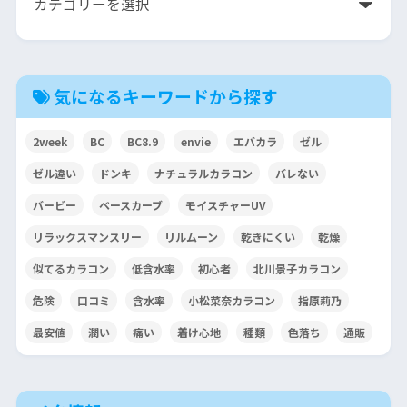
気になるキーワードから探す
2week
BC
BC8.9
envie
エバカラ
ゼル
ゼル違い
ドンキ
ナチュラルカラコン
バレない
バービー
ベースカーブ
モイスチャーUV
リラックスマンスリー
リルムーン
乾きにくい
乾燥
似てるカラコン
低含水率
初心者
北川景子カラコン
危険
口コミ
含水率
小松菜奈カラコン
指原莉乃
最安値
潤い
痛い
着け心地
種類
色落ち
通販